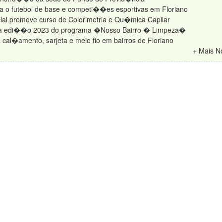
iva o futebol de base e competi��es esportivas em Floriano
ial promove curso de Colorimetria e Qu�mica Capilar
aio a edi��o 2023 do programa �Nosso Bairro � Limpeza�
a cal�amento, sarjeta e meio fio em bairros de Floriano
+ Mais N