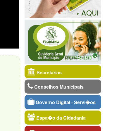
Secretarias
Conselhos Municipais
Governo Digital - Servi�os
Espa�o da Cidadania