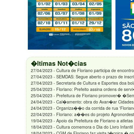
�ltimas Not�cias
27/04/2023 - Cultura de Floriano participa de encontro 
27/04/2023 - SEMDAS: Segue aberto o prazo de insc
27/04/2023 - Secretaria de Cultura e Esportes doa bol
25/04/2023 - Floriano: Prefeito assina ordens de se
25/04/2023 - Prefeitura de Floriano promover� �S
24/04/2023 - Cal�amento: obra do Avan�ar Cidades c
24/04/2023 - Organiza��o da corrida de rua 'Floriano
22/04/2023 - Floriano: a��es do projeto Agronordest
19/04/2023 - Apoio da Prefeitura de Floriano a atleta
18/04/2023 - Cultura comemora o Dia do Livro Infant
18/04/2023 - CGM de Floriano faz visita t�cnica �