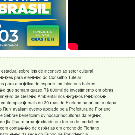
estadual sobre leis de incentivo ao setor cultural
ri��es para elei��o do Conselho Tutelar
as para a pr�tica de esporte feminino nos bairros
rvi�o que somam quase R$ 800mil de investimento em obras
emin�rio de Gest�o Ambiental nos �rg�os P�blicos�
ontemplar� mais de 30 ruas de Floriano na primeira etapa
 Run' avaliam evento apoiado pela Prefeitura de Floriano
e Sebrae beneficiam ovinocaprinocultores da regi�o
s de jiu-jitsu retorna � cidade em forma de medalhas
il com conta��o de est�rias em creche de Floriano
 constru��o da sede do Fundo de Previd�ncia