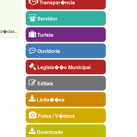
Transpar�ncia
Servidor
ot�cias...
Turista
Ouvidoria
Legisla��o Municipal
Editais
Licita��es
Fotos / V�deos
Downloads