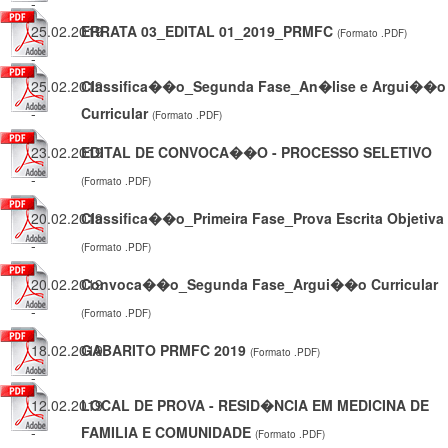
-
25.02.2019
ERRATA 03_EDITAL 01_2019_PRMFC
(Formato .PDF)
-
25.02.2019
Classifica��o_Segunda Fase_An�lise e Argui��o
-
Curricular
(Formato .PDF)
23.02.2019
EDITAL DE CONVOCA��O - PROCESSO SELETIVO
-
(Formato .PDF)
20.02.2019
Classifica��o_Primeira Fase_Prova Escrita Objetiva
-
(Formato .PDF)
20.02.2019
Convoca��o_Segunda Fase_Argui��o Curricular
-
(Formato .PDF)
18.02.2019
GABARITO PRMFC 2019
(Formato .PDF)
-
12.02.2019
LOCAL DE PROVA - RESID�NCIA EM MEDICINA DE
-
FAMILIA E COMUNIDADE
(Formato .PDF)