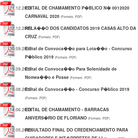
21.12.2019
EDITAL DE CHAMAMENTO P�BLICO N� 0012020
-
CARNAVAL 2020
(Formato .PDF)
02.12.2019
RELA��O DOS CANDIDATOS 2019 CASAS ALTO DA
-
CRUZ
(Formato .PDF)
30.09.2019
Edital de Convoca��o para Lota��o - Concurso
-
P�blico 2019
(Formato .PDF)
19.09.2019
Edital de Convoca��o Para Solenidade de
-
Nomea��o e Posse
(Formato .PDF)
19.08.2019
Edital de Convoca��o - Concurso P�blico 2019
-
(Formato .PDF)
14.06.2019
EDITAL DE CHAMAMENTO - BARRACAS
-
ANIVERS�RIO DE FLORIANO
(Formato .PDF)
12.05.2019
RESULTADO FINAL DO CREDENCIAMENTO PARA