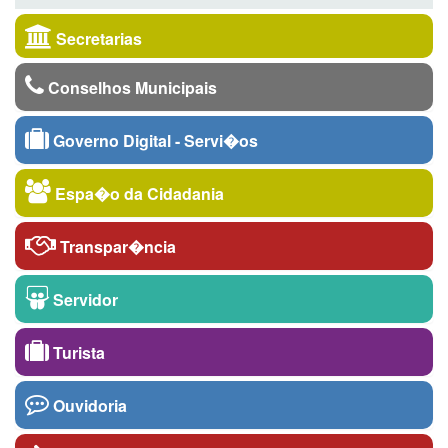
Secretarias
Conselhos Municipais
Governo Digital - Servi�os
Espa�o da Cidadania
Transpar�ncia
Servidor
Turista
Ouvidoria