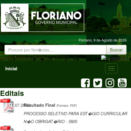
Floriano,
9 de Agosto de 2026
Buscar
Inicial
Menu
Mobile
Editais
11.07.2022
Resultado Final
(Formato .PDF)
-
PROCESSO SELETIVO PARA EST�GIO CURRICULAR
N�O OBRIGAT�RIO - SMS