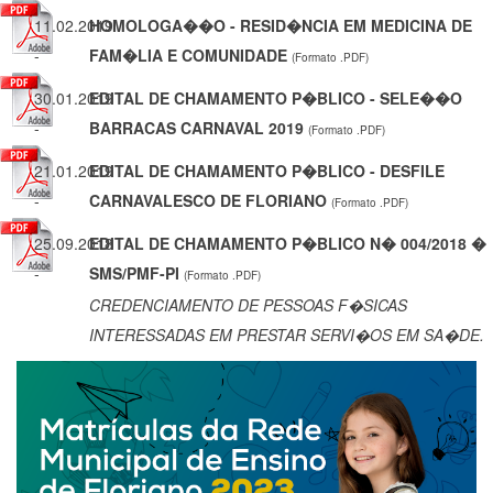
11.02.2019
HOMOLOGA��O - RESID�NCIA EM MEDICINA DE
-
FAM�LIA E COMUNIDADE
(Formato .PDF)
30.01.2019
EDITAL DE CHAMAMENTO P�BLICO - SELE��O
-
BARRACAS CARNAVAL 2019
(Formato .PDF)
21.01.2019
EDITAL DE CHAMAMENTO P�BLICO - DESFILE
-
CARNAVALESCO DE FLORIANO
(Formato .PDF)
25.09.2018
EDITAL DE CHAMAMENTO P�BLICO N� 004/2018 �
-
SMS/PMF-PI
(Formato .PDF)
CREDENCIAMENTO DE PESSOAS F�SICAS
INTERESSADAS EM PRESTAR SERVI�OS EM SA�DE.