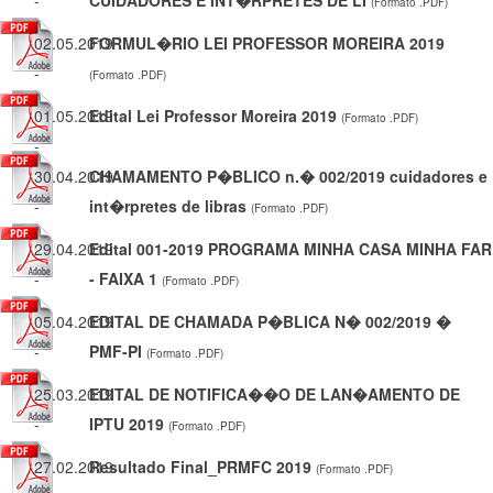
-
CUIDADORES E INT�RPRETES DE LI
(Formato .PDF)
02.05.2019
FORMUL�RIO LEI PROFESSOR MOREIRA 2019
-
(Formato .PDF)
01.05.2019
Edital Lei Professor Moreira 2019
(Formato .PDF)
-
30.04.2019
CHAMAMENTO P�BLICO n.� 002/2019 cuidadores e
-
int�rpretes de libras
(Formato .PDF)
29.04.2019
Edital 001-2019 PROGRAMA MINHA CASA MINHA FAR
-
- FAIXA 1
(Formato .PDF)
05.04.2019
EDITAL DE CHAMADA P�BLICA N� 002/2019 �
-
PMF-PI
(Formato .PDF)
25.03.2019
EDITAL DE NOTIFICA��O DE LAN�AMENTO DE
-
IPTU 2019
(Formato .PDF)
27.02.2019
Resultado Final_PRMFC 2019
(Formato .PDF)