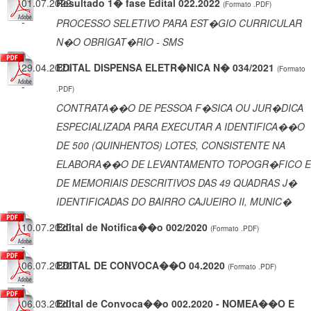
01.07.2022
Resultado 1� fase Edital 022.2022
(Formato .PDF)
-
PROCESSO SELETIVO PARA EST�GIO CURRICULAR
N�O OBRIGAT�RIO - SMS
29.04.2021
EDITAL DISPENSA ELETR�NICA N� 034/2021
(Formato
-
.PDF)
CONTRATA��O DE PESSOA F�SICA OU JUR�DICA
ESPECIALIZADA PARA EXECUTAR A IDENTIFICA��O
DE 500 (QUINHENTOS) LOTES, CONSISTENTE NA
ELABORA��O DE LEVANTAMENTO TOPOGR�FICO E
DE MEMORIAIS DESCRITIVOS DAS 49 QUADRAS J�
IDENTIFICADAS DO BAIRRO CAJUEIRO II, MUNIC�
10.07.2020
Edital de Notifica��o 002/2020
(Formato .PDF)
-
06.07.2020
EDITAL DE CONVOCA��O 04.2020
(Formato .PDF)
-
06.03.2020
Edital de Convoca��o 002.2020 - NOMEA��O E