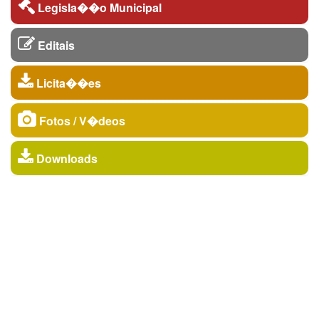
Legisla��o Municipal
Editais
Licita��es
Fotos / V�deos
Downloads