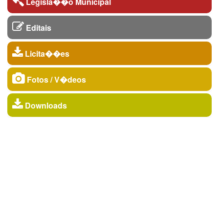
Legisla��o Municipal
Editais
Licita��es
Fotos / V�deos
Downloads