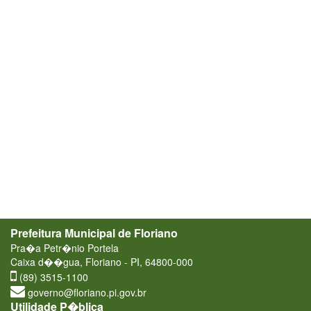
Prefeitura Municipal de Floriano
Pra�a Petr�nio Portela
Caixa d��gua, Floriano - PI, 64800-000
(89) 3515-1100
governo@floriano.pi.gov.br
Utilidade P�blica