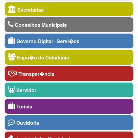
Secretarias
Conselhos Municipais
Governo Digital - Servi�os
Espa�o da Cidadania
Transpar�ncia
Servidor
Turista
Ouvidoria