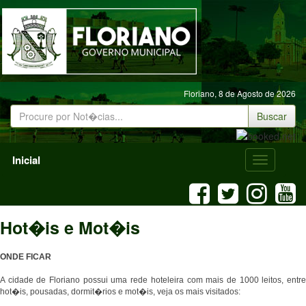
Floriano,
8 de Agosto de 2026
Buscar
Inicial
Menu
Mobile
Hot�is e Mot�is
ONDE FICAR
A cidade de Floriano possui uma rede hoteleira com mais de 1000 leitos, entre
hot�is, pousadas, dormit�rios e mot�is, veja os mais visitados: