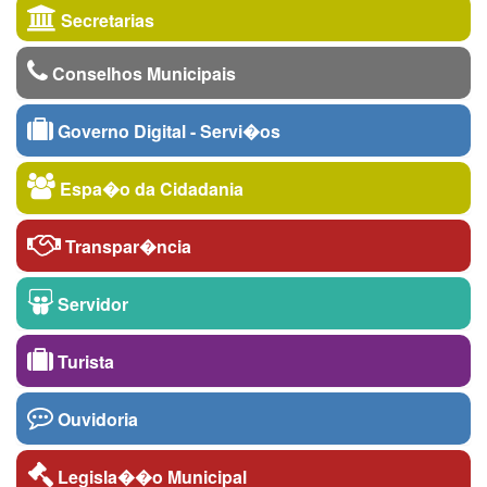
Secretarias
Conselhos Municipais
Governo Digital - Servi�os
Espa�o da Cidadania
Transpar�ncia
Servidor
Turista
Ouvidoria
Legisla��o Municipal