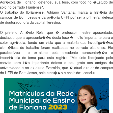
Agr�cola de Floriano defendeu sua tese, com foco no �Estudo de
solo no cerrado Piauiense".
O trabalho do florianense, Adriano Santana, marca a hist�ria do
campus de Bom Jesus e da pr�pria UFPI por ser a primeira defesa
de doutorado fora da capital Teresina.
O prefeito Ant�nio Reis, que � professor mestre aposentado,
destacou que a apresenta��o desta tese � muito importante para o
setor agr�cola, tendo em vista que a maioria das investiga��es
cient�ficas do trabalho foram realizadas no cerrado piauiense. Ele
parabenizou o ex-aluno pela excelente apresenta��o e
import�ncia do tema para esta regi�o. "Me sinto lisonjeado pelo
convite para t�o importante defesa e sou grato aos amigos da
universidade e ao ex-aluno Everaldo, que � atual diretor do campus
da UFPI de Bom Jesus, pela aten��o e acolhida", concluiu.