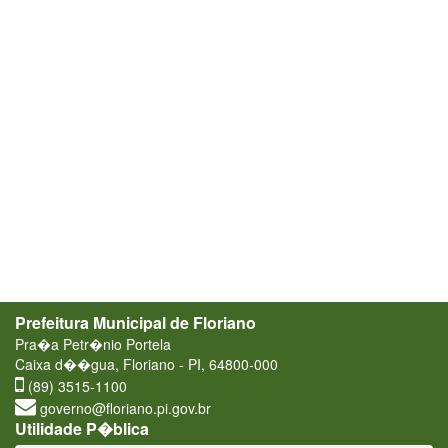
Prefeitura Municipal de Floriano
Pra�a Petr�nio Portela
Caixa d��gua, Floriano - PI, 64800-000
(89) 3515-1100
governo@floriano.pi.gov.br
Utilidade P�blica