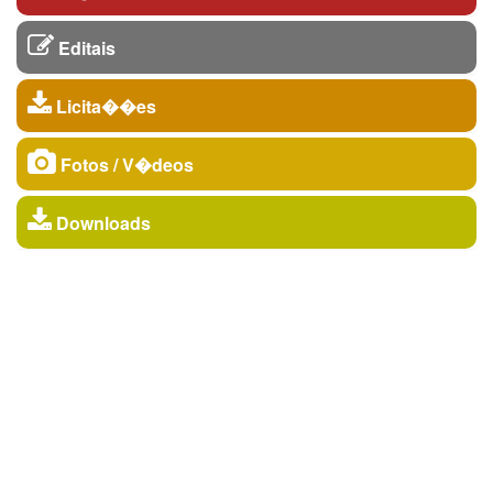
Editais
Licita��es
Fotos / V�deos
Downloads