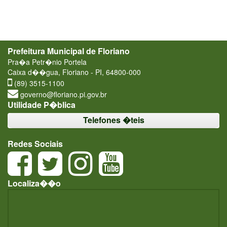
Prefeitura Municipal de Floriano
Pra�a Petr�nio Portela
Caixa d��gua, Floriano - PI, 64800-000
(89) 3515-1100
governo@floriano.pi.gov.br
Utilidade P�blica
Telefones �teis
Redes Sociais
Localiza��o