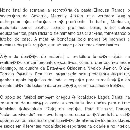
Neste final de semana, a secret�ria da pasta Elineuza Ramos, o
secret�rio de Governo, Marcony Alisson, e o vereador Magno
entregaram �s crian�as e � presidente do bairro, Marinalva,
materiais como coletes, cones, pratinhos, bolas, entre outros
equipamentos, para iniciar o treinamento das crian�as, fomentando o
futebol de base. A meta � beneficiar pelo menos 50 meninos e
meninas daquela regi�o, que abrange pelo menos cinco bairros.
Al�m da doa��o de material, a prefeitura tamb�m ajuda na
realiza��o de campeonatos esportivos, como o que ocorreu neste
domingo, na quadra da Esta��o Cidadania Nivaldo J�nior. O 2�
Torneio P�naltis Feminino, organizado pela professora Jaqueline,
ganhou apoio log�stico de todo o espa�o para a realiza��o do
evento, al�m de bolas e da premia��o, com medalhas e trof�us.
O apoio ao futebol tamb�m chegou � localidade Lagoa Danta, na
zona rural do munic�pio, onde a secretaria doou bolas para o time
feminino �Juventude FC�, da regi�o. Para Elineuza Ramos,
"estamos vivendo" um novo tempo no esporte. �A prefeitura est�
oportunizando uma maior participa��o de atletas de todas as idades
e sexos em diferentes modalidades esportivas na cidade e no interior,