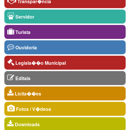
Transpar�ncia
Servidor
Turista
Ouvidoria
Legisla��o Municipal
Editais
Licita��es
Fotos / V�deos
Downloads