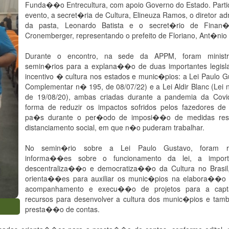
Funda��o Entrecultura, com apoio Governo do Estado. Parti
evento, a secret�ria de Cultura, Elineuza Ramos, o diretor adm
da pasta, Leonardo Batista e o secret�rio de Finan�
Cronemberger, representando o prefeito de Floriano, Ant�nio 
Durante o encontro, na sede da APPM, foram ministr
semin�rios para a explana��o de duas importantes legi
incentivo � cultura nos estados e munic�pios: a Lei Paulo G
Complementar n� 195, de 08/07/22) e a Lei Aldir Blanc (Lei
de 19/08/20), ambas criadas durante a pandemia da Cov
forma de reduzir os impactos sofridos pelos fazedores de 
pa�s durante o per�odo de imposi��o de medidas restr
distanciamento social, em que n�o puderam trabalhar.
No semin�rio sobre a Lei Paulo Gustavo, foram r
informa��es sobre o funcionamento da lei, a impor
descentraliza��o e democratiza��o da Cultura no Brasi
orienta��es para auxiliar os munic�pios na elabora��o d
acompanhamento e execu��o de projetos para a ca
recursos para desenvolver a cultura dos munic�pios e ta
presta��o de contas.