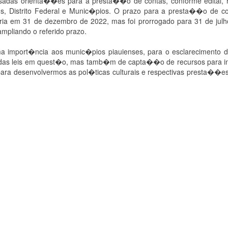
ssadas orienta��es para a presta��o de contas, conforme edital, r
os, Distrito Federal e Munic�pios. O prazo para a presta��o de co
aria em 31 de dezembro de 2022, mas foi prorrogado para 31 de jul
mpliando o referido prazo.
ema import�ncia aos munic�pios piauienses, para o esclarecimento 
das leis em quest�o, mas tamb�m de capta��o de recursos para in
ara desenvolvermos as pol�ticas culturais e respectivas presta��es