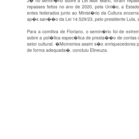
J� no semin�rio sobre a Lei Aldir Blanc, foram repa
repasses feitos no ano de 2020, pela Uni�o, a Estad
entes federados junto ao Minist�rio da Cultura encerr
ap�s san��o da Lei 14.529/23, pelo presidente Lula, a
Para a comitiva de Floriano, o semin�rio foi de extr
sobre a pol�tica espec�fica de presta��o de contas 
setor cultural. �Momentos assim s�o enriquecedores p
de forma adequada�, concluiu Elineuza.