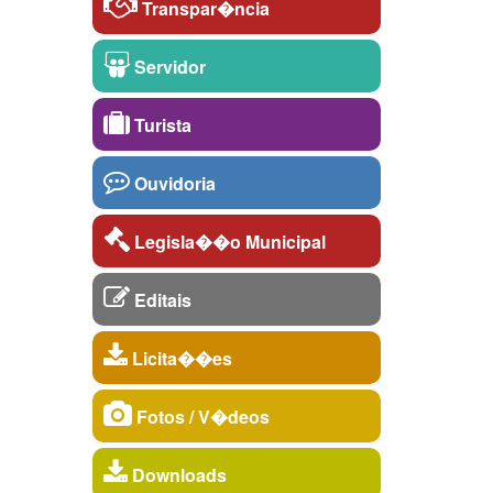
Transpar�ncia
Servidor
Turista
Ouvidoria
Legisla��o Municipal
Editais
Licita��es
Fotos / V�deos
Downloads