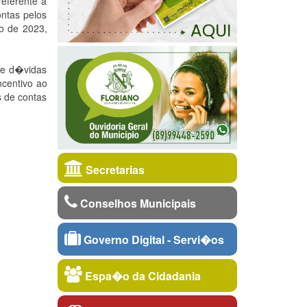
eferente a
ntas pelos
ho de 2023,
de d�vidas
centivo ao
 de contas
Secretarias
Conselhos Municipais
Governo Digital - Servi�os
Espa�o da Cidadania