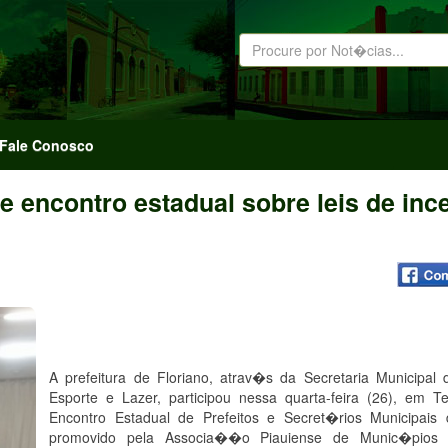
Fale Conosco
de encontro estadual sobre leis de inc
A prefeitura de Floriano, atrav�s da Secretaria Municipal 
Esporte e Lazer, participou nessa quarta-feira (26), em Te
Encontro Estadual de Prefeitos e Secret�rios Municipais 
promovido pela Associa��o Piauiense de Munic�pios