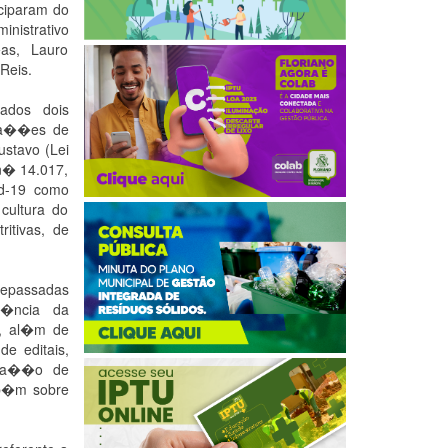
ciparam do
inistrativo
as, Lauro
Reis.
ados dois
sla��es de
ustavo (Lei
 n� 14.017,
id-19 como
cultura do
itivas, de
epassadas
t�ncia da
l, al�m de
e editais,
pta��o de
mb�m sobre