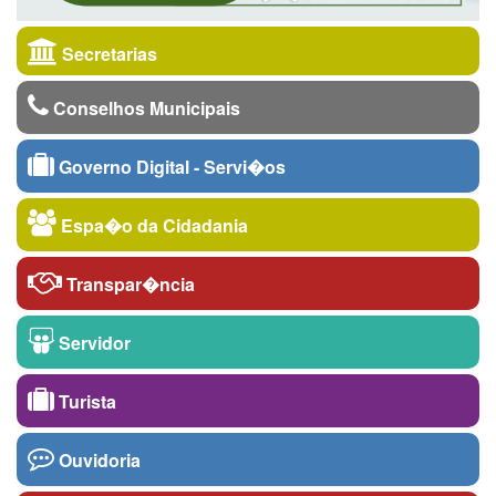
Secretarias
Conselhos Municipais
Governo Digital - Servi�os
Espa�o da Cidadania
Transpar�ncia
Servidor
Turista
Ouvidoria