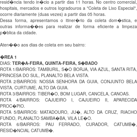
resid�ncia tendo in�cio a partir das 11 horas. No centro comercial,
hospitais, mercados e outros logradouros a "Coleta de Lixo Especial",
ocorre diariamente (duas vezes) a partir das 05 horas.
Dessa forma, apresentamos o itiner�rio da coleta dom�stica, e
outras informa��es para realizar de forma eficiente a limpeza
p�blica da cidade.
Aten��o aos dias de coleta em seu bairro:
�REA 1
DIAS:
TER�A-FEIRA, QUINTA-FEIRA, S�BADO
ROTA 1/BAIRROS: TAMBURIL, S�O BORJA, VIA AZUL, SANTA RITA,
PRINCESA DO SUL, PLANALTO BELA VISTA.
ROTA 2/BAIRROS: NOSSA SENHORA DA GUIA, CONJUNTO BELA
VISTA, CURTUME, ALTO DA GUIA.
ROTA 3/BAIRROS: TIBER�O, BOM LUGAR, CANCELA, CANOAS.
ROTA 4/BAIRROS: CAJUEIRO I, CAJUEIRO II, APARECIDA
PROC�PIO.
ROTA 5/BAIRROS: MATADOURO, JU�, ALTO DA CRUZ, RIACHO
FUNDO, PLANALTO SAMBA�BA, VILA LE�O.
ROTA 6/BAIRROS: PAU FERRADO, CURADOR, CATUMB�,
RESID�NCIAL CATUMB�.