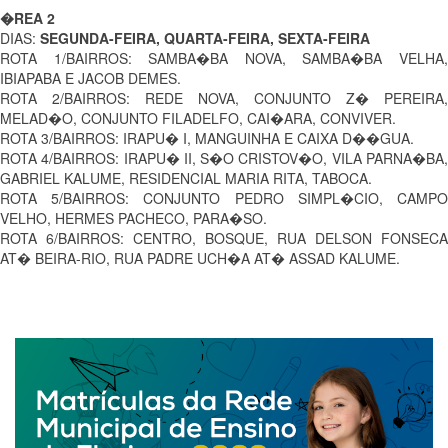
�REA 2
DIAS:
SEGUNDA-FEIRA, QUARTA-FEIRA, SEXTA-FEIRA
ROTA 1/BAIRROS: SAMBA�BA NOVA, SAMBA�BA VELHA,
IBIAPABA E JACOB DEMES.
ROTA 2/BAIRROS: REDE NOVA, CONJUNTO Z� PEREIRA,
MELAD�O, CONJUNTO FILADELFO, CAI�ARA, CONVIVER.
ROTA 3/BAIRROS: IRAPU� I, MANGUINHA E CAIXA D��GUA.
ROTA 4/BAIRROS: IRAPU� II, S�O CRISTOV�O, VILA PARNA�BA,
GABRIEL KALUME, RESIDENCIAL MARIA RITA, TABOCA.
ROTA 5/BAIRROS: CONJUNTO PEDRO SIMPL�CIO, CAMPO
VELHO, HERMES PACHECO, PARA�SO.
ROTA 6/BAIRROS: CENTRO, BOSQUE, RUA DELSON FONSECA
AT� BEIRA-RIO, RUA PADRE UCH�A AT� ASSAD KALUME.