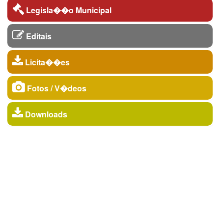
Legisla��o Municipal
Editais
Licita��es
Fotos / V�deos
Downloads