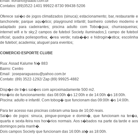
Email: floriano@aabb.com.br
Contatos: (89)3522-1401 99922-8730 99438-5206
Oferece sal�o de jogos climatizados (sinuca); estacionamento; bar, restaurante e
lanchonete; parque aqu�tico; playground infantil; banheiro coletivo moderno e
adaptado para cadeirantes; piscina adulto com Tobo�gua; churrasqueiras;
internet wifi e tv sky;2 campos de futebol Society iluminados;1 campo de futebol
oficial; quadra poliesportiva; �rea verde; nata��o e hidrogin�stica; escolinha
de futebol; academia; aluguel para eventos;
COMERCIO ESPORTE CLUBE
Rua: Assad Kalume N� 883
Bairro: Centro
Email : joseparaguassu@yahoo.com.br
Contato: (89) 3522-1292/ Zap (89) 99925-4882
Disp�e de tr�s sal�es com aproximadamente 500 m2.
Hor�rio de funcionamento: das 08:00h �s 12:00h e de 14:00h �s 18:00h.
Piscina: adulto e infantil. Com tobog� que funcionam das 09:00h �s 14:00h.
Para ter acesso nas piscinas cobram uma taxa de 10,00 reais.
Sal�o de jogos: sinuca, pingue-pongue e domin�, que funcionam na ter�a,
quarta e sexta-feira nos hor�rios normais. Aos s�bados na parte da tarde e aos
domingos pela manh�.
Dois campos Society que funcionam das 16:00h at� as 18:00h.