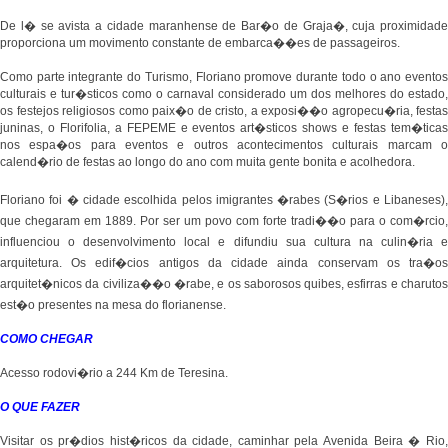
De l� se avista a cidade maranhense de Bar�o de Graja�, cuja proximidade
proporciona um movimento constante de embarca��es de passageiros.
Como parte integrante do Turismo, Floriano promove durante todo o ano eventos
culturais e tur�sticos como o carnaval considerado um dos melhores do estado,
os festejos religiosos como paix�o de cristo, a exposi��o agropecu�ria, festas
juninas, o Florifolia, a FEPEME e eventos art�sticos shows e festas tem�ticas
nos espa�os para eventos e outros acontecimentos culturais marcam o
calend�rio de festas ao longo do ano com muita gente bonita e acolhedora.
Floriano foi � cidade escolhida pelos imigrantes �rabes (S�rios e Libaneses),
que chegaram em 1889. Por ser um povo com forte tradi��o para o com�rcio,
influenciou o desenvolvimento local e difundiu sua cultura na culin�ria e
arquitetura. Os edif�cios antigos da cidade ainda conservam os tra�os
arquitet�nicos da civiliza��o �rabe, e os saborosos quibes, esfirras e charutos
est�o presentes na mesa do florianense.
COMO CHEGAR
Acesso rodovi�rio a 244 Km de Teresina.
O QUE FAZER
Visitar os pr�dios hist�ricos da cidade, caminhar pela Avenida Beira � Rio,