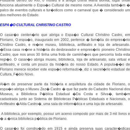
Flutuante dentro do Rio, o museu e a antiga Usina Maria Bonita, lugar onde
funciona atualmente o Espa�o Cultural de mesmo nome. A Avenida tamb�m �
palco de eventos culturais e tur�sticos como o carnaval que � considerado um
dos melhores do Estado.
ESPA�O CULTURAL CHRISTINO CASTRO
O casar�o centen�rio que abriga o Espa�o Cultural Christino Castro, em
Floriano, O espa�o, inaugurado em 2002, pertence � fam�lia do empres�rio
Chistino Castro, e re�ne museu, biblioteca, anfiteatro e loja de artesanato.
�Essa casa re�ne a hist�ria do desbravador e empres�rio pioneiro Christino
Castro, que nos anos 30 tinha uma frota de caminh�es que percorria toda esta
regi�o. O casar�o abriga museu, biblioteca, loja de artesanato, sala virtual e
anfiteatro, e conta um pouco da hist�ria do nosso Estado. A popula��o de
Floriano merece receber este espa�o reformado�, diz o secret�rio estadual de
Cultura, F�bio Novo.
Al�m de preservar parte da hist�ria e arquitetura da cidade de Floriano, o
espa�o abriga o Museu Zez� Castro � que faz parte do Cadastro Nacional dos
Museus, a Biblioteca P�blica Estadual �Da Costa e Silva�, tamb�m
cadastrada junto ao Sistema de Bibliotecas P�blicas Estaduais e Nacionais, o
Anfiteatro �Alda Castro�, uma sala de inform�tica e uma loja de artesanato.
A biblioteca, por exemplo, possui um acervo composto por mais de 3 mil livros e
� a �nica biblioteca p�blica de Floriano.
O casar�o foi constru�do em 1915 e ainda preserva suas caracter�sticas