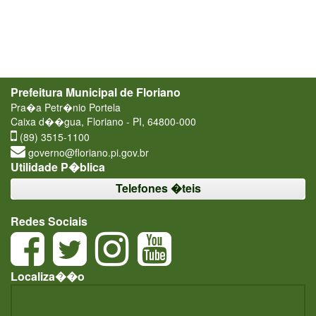
Prefeitura Municipal de Floriano
Pra�a Petr�nio Portela
Caixa d��gua, Floriano - PI, 64800-000
(89) 3515-1100
governo@floriano.pi.gov.br
Utilidade P�blica
Telefones �teis
Redes Sociais
Localiza��o