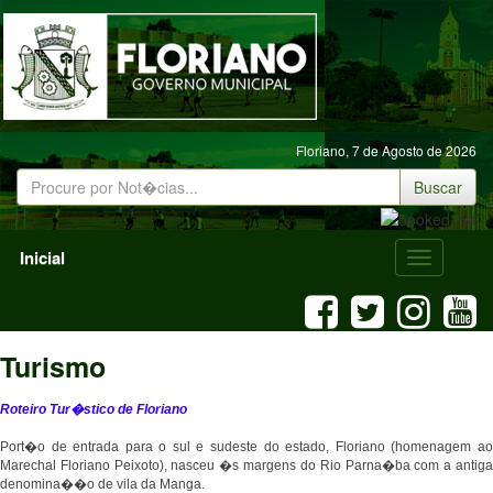
Floriano,
7 de Agosto de 2026
Buscar
Inicial
Menu
Mobile
Turismo
Roteiro Tur�stico de Floriano
Port�o de entrada para o sul e sudeste do estado, Floriano (homenagem ao
Marechal Floriano Peixoto), nasceu �s margens do Rio Parna�ba com a antiga
denomina��o de vila da Manga.