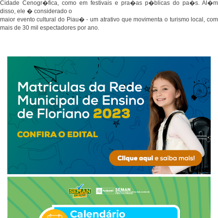
Cidade Cenogr�fica, como em festivais e pra�as p�blicas do pa�s. Al�m
disso, ele � considerado o
maior evento cultural do Piau� - um atrativo que movimenta o turismo local, com
mais de 30 mil espectadores por ano.