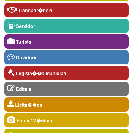
Transpar�ncia
Servidor
Turista
Ouvidoria
Legisla��o Municipal
Editais
Licita��es
Fotos / V�deos