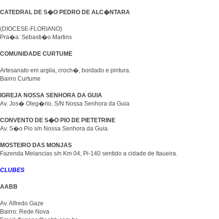
CATEDRAL DE S�O PEDRO DE ALC�NTARA
(DIOCESE-FLORIANO)
Pra�a: Sebasti�o Martins
COMUNIDADE CURTUME
Artesanato em argila, croch�, bordado e pintura.
Bairro Curtume
IGREJA NOSSA SENHORA DA GUIA
Av. Jos� Oleg�rio, S/N Nossa Senhora da Guia
CONVENTO DE S�O PIO DE PIETETRINE
Av. S�o Pio s/n Nossa Senhora da Guia.
MOSTEIRO DAS MONJAS
Fazenda Melancias s/n Km 04, Pi-140 sentido a cidade de Itaueira.
CLUBES
AABB
Av. Alfredo Gaze
Bairro: Rede Nova