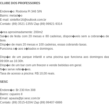
CLUBE DOS PROFESSORES
Endere�o: Rodovia Pi 346 S/N
Bairro: melad�o
E-mail: sinteflor16@outlook.com.br
Contato: (89) 3521-1355/ Zap (89) 99921-9314
�rea aproximadamente: 200m2
Sal�o de festa com 20 mesas e 80 cadeiras, dispon�veis sem a cobran�a de
taxa.
Disp�e de mais 20 mesas e 100 cadeiras, essas cobrando taxas.
Funciona s� aos s�bados e domingos.
Disp�e de um parque infantil e uma piscina que funciona aos domingos das
09:00h as 16:30h.
Disp�e de um bar com um freezer e vende bebidas em geral.
N�o serve refei��es.
Taxa de acesso a piscina: R$ 10,00 reais.
SESC
Endere�o: Br 230 Km 308
Bairro: cajueiro II
Email: apaula@pi.sesc.com.br
Contato: (89) 3515-6204/ Zap (89) 99407-6886