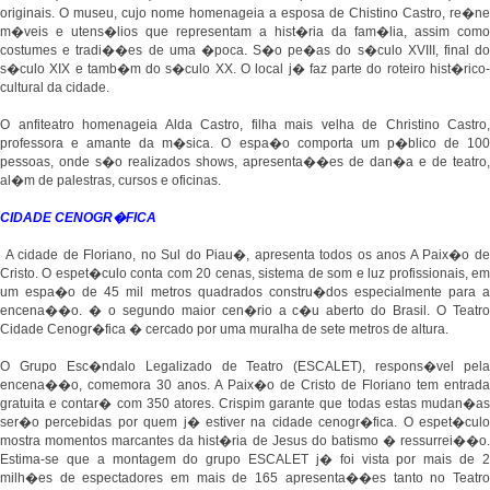
originais. O museu, cujo nome homenageia a esposa de Chistino Castro, re�ne
m�veis e utens�lios que representam a hist�ria da fam�lia, assim como
costumes e tradi��es de uma �poca. S�o pe�as do s�culo XVIII, final do
s�culo XIX e tamb�m do s�culo XX. O local j� faz parte do roteiro hist�rico-
cultural da cidade.
O anfiteatro homenageia Alda Castro, filha mais velha de Christino Castro,
professora e amante da m�sica. O espa�o comporta um p�blico de 100
pessoas, onde s�o realizados shows, apresenta��es de dan�a e de teatro,
al�m de palestras, cursos e oficinas.
CIDADE CENOGR�FICA
A cidade de Floriano, no Sul do Piau�, apresenta todos os anos A Paix�o de
Cristo. O espet�culo conta com 20 cenas, sistema de som e luz profissionais, em
um espa�o de 45 mil metros quadrados constru�dos especialmente para a
encena��o. � o segundo maior cen�rio a c�u aberto do Brasil. O Teatro
Cidade Cenogr�fica � cercado por uma muralha de sete metros de altura.
O Grupo Esc�ndalo Legalizado de Teatro (ESCALET), respons�vel pela
encena��o, comemora 30 anos. A Paix�o de Cristo de Floriano tem entrada
gratuita e contar� com 350 atores. Crispim garante que todas estas mudan�as
ser�o percebidas por quem j� estiver na cidade cenogr�fica. O espet�culo
mostra momentos marcantes da hist�ria de Jesus do batismo � ressurrei��o.
Estima-se que a montagem do grupo ESCALET j� foi vista por mais de 2
milh�es de espectadores em mais de 165 apresenta��es tanto no Teatro