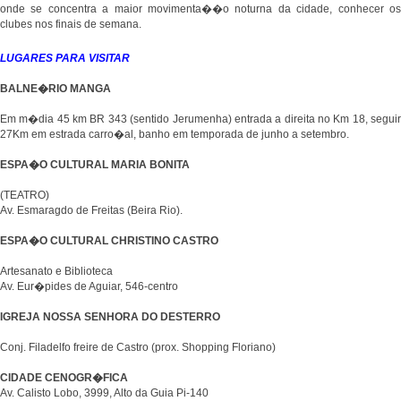
onde se concentra a maior movimenta��o noturna da cidade, conhecer os
clubes nos finais de semana.
LUGARES PARA VISITAR
BALNE�RIO MANGA
Em m�dia 45 km BR 343 (sentido Jerumenha) entrada a direita no Km 18, seguir
27Km em estrada carro�al, banho em temporada de junho a setembro.
ESPA�O CULTURAL MARIA BONITA
(TEATRO)
Av. Esmaragdo de Freitas (Beira Rio).
ESPA�O CULTURAL CHRISTINO CASTRO
Artesanato e Biblioteca
Av. Eur�pides de Aguiar, 546-centro
IGREJA NOSSA SENHORA DO DESTERRO
Conj. Filadelfo freire de Castro (prox. Shopping Floriano)
CIDADE CENOGR�FICA
Av. Calisto Lobo, 3999, Alto da Guia Pi-140