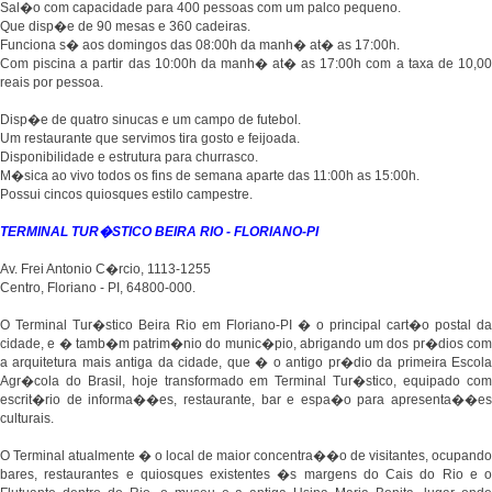
Sal�o com capacidade para 400 pessoas com um palco pequeno.
Que disp�e de 90 mesas e 360 cadeiras.
Funciona s� aos domingos das 08:00h da manh� at� as 17:00h.
Com piscina a partir das 10:00h da manh� at� as 17:00h com a taxa de 10,00
reais por pessoa.
Disp�e de quatro sinucas e um campo de futebol.
Um restaurante que servimos tira gosto e feijoada.
Disponibilidade e estrutura para churrasco.
M�sica ao vivo todos os fins de semana aparte das 11:00h as 15:00h.
Possui cincos quiosques estilo campestre.
TERMINAL TUR�STICO BEIRA RIO - FLORIANO-PI
Av. Frei Antonio C�rcio, 1113-1255
Centro, Floriano - PI, 64800-000.
O Terminal Tur�stico Beira Rio em Floriano-PI � o principal cart�o postal da
cidade, e � tamb�m patrim�nio do munic�pio, abrigando um dos pr�dios com
a arquitetura mais antiga da cidade, que � o antigo pr�dio da primeira Escola
Agr�cola do Brasil, hoje transformado em Terminal Tur�stico, equipado com
escrit�rio de informa��es, restaurante, bar e espa�o para apresenta��es
culturais.
O Terminal atualmente � o local de maior concentra��o de visitantes, ocupando
bares, restaurantes e quiosques existentes �s margens do Cais do Rio e o