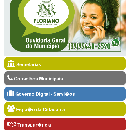
Secretarias
Conselhos Municipais
Governo Digital - Servi�os
Espa�o da Cidadania
Transpar�ncia