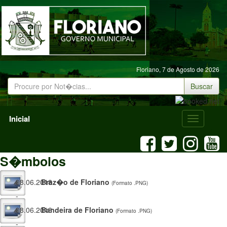
Floriano,
7 de Agosto de 2026
Buscar
Inicial
Menu
Mobile
S�mbolos
08.06.2018
Braz�o de Floriano
(Formato .PNG)
-
08.06.2018
Bandeira de Floriano
(Formato .PNG)
-