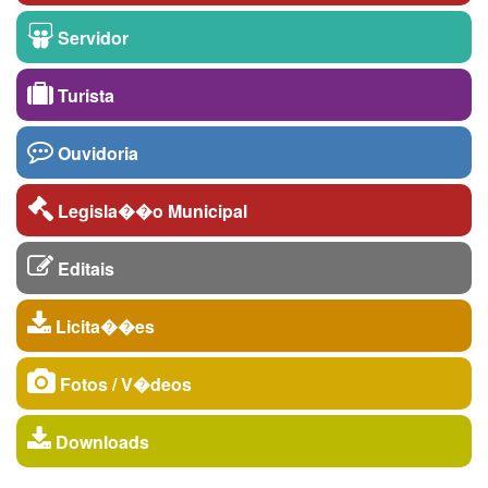
Servidor
Turista
Ouvidoria
Legisla��o Municipal
Editais
Licita��es
Fotos / V�deos
Downloads