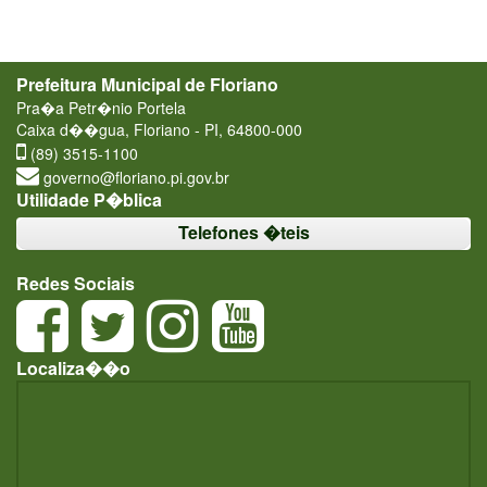
Prefeitura Municipal de Floriano
Pra�a Petr�nio Portela
Caixa d��gua, Floriano - PI, 64800-000
(89) 3515-1100
governo@floriano.pi.gov.br
Utilidade P�blica
Telefones �teis
Redes Sociais
Localiza��o