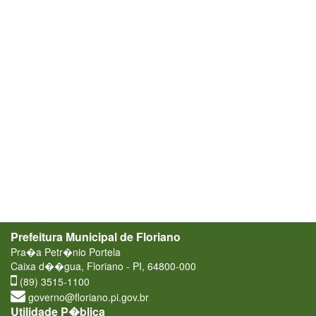
Prefeitura Municipal de Floriano
Pra�a Petr�nio Portela
Caixa d��gua, Floriano - PI, 64800-000
(89) 3515-1100
governo@floriano.pi.gov.br
Utilidade P�blica