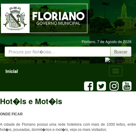
Floriano,
7 de Agosto de 2026
Buscar
Inicial
Menu
Mobile
Hot�is e Mot�is
ONDE FICAR
A cidade de Floriano possui uma rede hoteleira com mais de 1000 leitos, entre
hot�is, pousadas, dormit�rios e mot�is, veja os mais visitados: