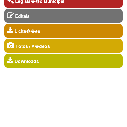
Legisla��o Municipal
Editais
Licita��es
Fotos / V�deos
Downloads