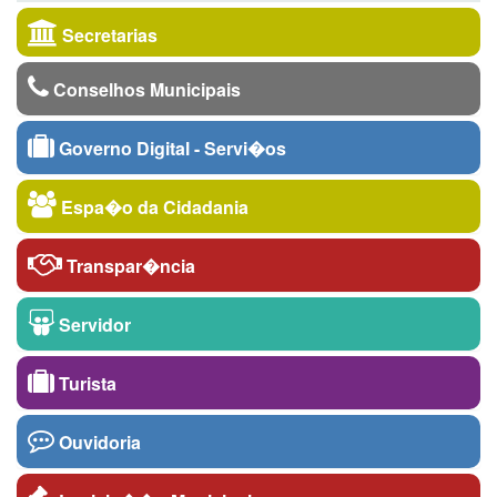
Secretarias
Conselhos Municipais
Governo Digital - Servi�os
Espa�o da Cidadania
Transpar�ncia
Servidor
Turista
Ouvidoria