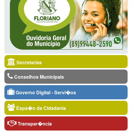
Secretarias
Conselhos Municipais
Governo Digital - Servi�os
Espa�o da Cidadania
Transpar�ncia