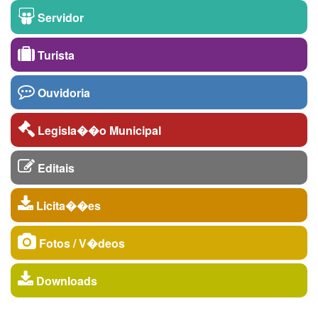
Servidor
Turista
Ouvidoria
Legisla��o Municipal
Editais
Licita��es
Fotos / V�deos
Downloads