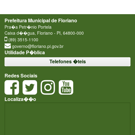
Prefeitura Municipal de Floriano
Pra�a Petr�nio Portela
Caixa d��gua, Floriano - PI, 64800-000
(89) 3515-1100
governo@floriano.pi.gov.br
Utilidade P�blica
Telefones �teis
Redes Sociais
Localiza��o