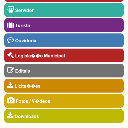
Servidor
Turista
Ouvidoria
Legisla��o Municipal
Editais
Licita��es
Fotos / V�deos
Downloads