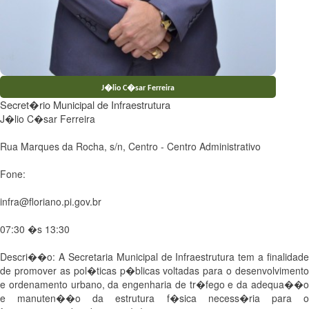
J�lio C�sar Ferreira
Secret�rio Municipal de Infraestrutura
J�lio C�sar Ferreira
Rua Marques da Rocha, s/n, Centro - Centro Administrativo
Fone:
infra@floriano.pi.gov.br
07:30 �s 13:30
Descri��o: A Secretaria Municipal de Infraestrutura tem a finalidade
de promover as pol�ticas p�blicas voltadas para o desenvolvimento
e ordenamento urbano, da engenharia de tr�fego e da adequa��o
e manuten��o da estrutura f�sica necess�ria para o