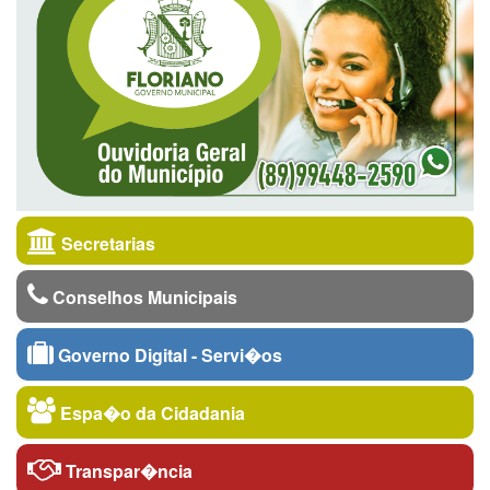
Secretarias
Conselhos Municipais
Governo Digital - Servi�os
Espa�o da Cidadania
Transpar�ncia