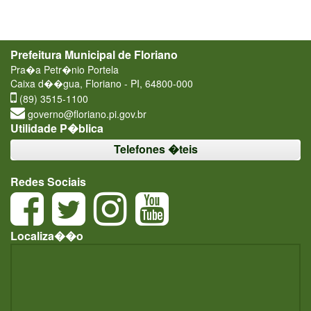
Prefeitura Municipal de Floriano
Pra�a Petr�nio Portela
Caixa d��gua, Floriano - PI, 64800-000
(89) 3515-1100
governo@floriano.pi.gov.br
Utilidade P�blica
Telefones �teis
Redes Sociais
Localiza��o