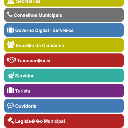
Secretarias
Conselhos Municipais
Governo Digital - Servi�os
Espa�o da Cidadania
Transpar�ncia
Servidor
Turista
Ouvidoria
Legisla��o Municipal