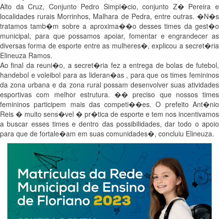
Alto da Cruz, Conjunto Pedro Simpl�cio, conjunto Z� Pereira e
localidades rurais Morrinhos, Malhara de Pedra, entre outras. �N�s
tratamos tamb�m sobre a aproxima��o desses times da gest�o
municipal, para que possamos apoiar, fomentar e engrandecer as
diversas forma de esporte entre as mulheres�, explicou a secret�ria
Elineuza Ramos.
Ao final da reuni�o, a secret�ria fez a entrega de bolas de futebol,
handebol e voleibol para as lideran�as , para que os times femininos
da zona urbana e da zona rural possam desenvolver suas atividades
esportivas com melhor estrutura. �� preciso que nossos times
femininos participem mais das competi��es. O prefeito Ant�nio
Reis � muito sens�vel � pr�tica de esporte e tem nos incentivamos
a buscar esses times e dentro das possibilidades, dar todo o apoio
para que de fortale�am em suas comunidades�, concluiu Elineuza.