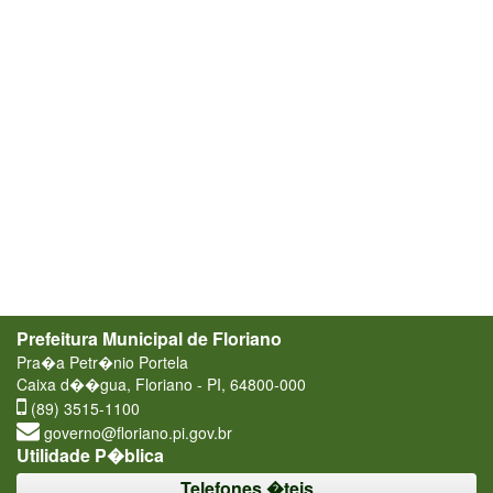
Prefeitura Municipal de Floriano
Pra�a Petr�nio Portela
Caixa d��gua, Floriano - PI, 64800-000
(89) 3515-1100
governo@floriano.pi.gov.br
Utilidade P�blica
Telefones �teis