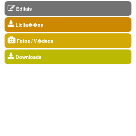
Editais
Licita��es
Fotos / V�deos
Downloads