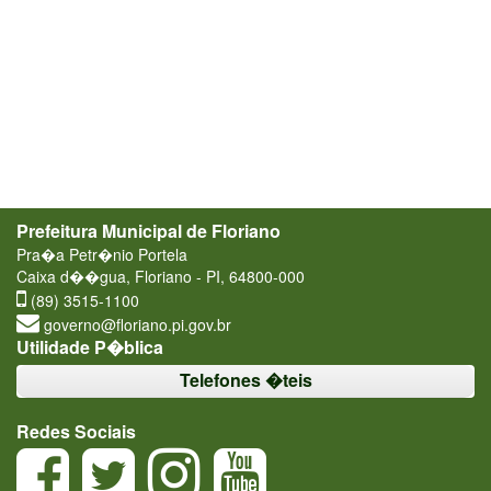
Prefeitura Municipal de Floriano
Pra�a Petr�nio Portela
Caixa d��gua, Floriano - PI, 64800-000
(89) 3515-1100
governo@floriano.pi.gov.br
Utilidade P�blica
Telefones �teis
Redes Sociais