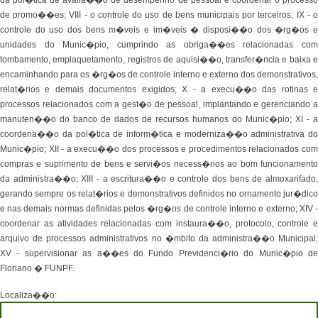
da pol�tica de avalia��o de desempenho de pessoal e coordenar o processo
de promo��es; VIII - o controle do uso de bens municipais por terceiros; IX - o
controle do uso dos bens m�veis e im�veis � disposi��o dos �rg�os e
unidades do Munic�pio, cumprindo as obriga��es relacionadas com
tombamento, emplaquetamento, registros de aquisi��o, transfer�ncia e baixa e
encaminhando para os �rg�os de controle interno e externo dos demonstrativos,
relat�rios e demais documentos exigidos; X - a execu��o das rotinas e
processos relacionados com a gest�o de pessoal, implantando e gerenciando a
manuten��o do banco de dados de recursos humanos do Munic�pio; XI - a
coordena��o da pol�tica de inform�tica e moderniza��o administrativa do
Munic�pio; XII - a execu��o dos processos e procedimentos relacionados com
compras e suprimento de bens e servi�os necess�rios ao bom funcionamento
da administra��o; XIII - a escritura��o e controle dos bens de almoxarifado,
gerando sempre os relat�rios e demonstrativos definidos no ornamento jur�dico
e nas demais normas definidas pelos �rg�os de controle interno e externo; XIV -
coordenar as atividades relacionadas com instaura��o, protocolo, controle e
arquivo de processos administrativos no �mbito da administra��o Municipal;
XV - supervisionar as a��es do Fundo Previdenci�rio do Munic�pio de
Floriano � FUNPF.
Localiza��o: