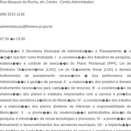
Rua Marques da Rocha, s/n, Centro - Centro Administrativo
(89) 3515-1138
administracao@floriano.pi.gov.br
07:30 �s 13:30
Descri��o: A Secretaria Municipal de Administra��o e Planejamento � o
�rg�o que tem como finalidade: I - a coordena��o dos trabalhos de pesquisa,
elabora��o e controle de execu��o do Plano Plurianual (PPA), Lei de
Diretrizes Or�ament�rias (LDO), Lei do Or�amento Anual (LOA) e demais
instrumentos de planejamento necess�rios � boa performance da
Administra��o e gest�o de pessoal; II - a elabora��o dos projetos e demais
instrumentos necess�rios para capta��o de recursos; III - a coordena��o da
elabora��o dos planos e estatutos relacionados com a carreira e pol�tica
salarial dos servidores p�blicos do Munic�pio; IV - a coordena��o dos estudos
e a elabora��o dos planos diretores de interesse e responsabilidade do
Munic�pio; V - a promo��o da moderniza��o administrativa atrav�s da
pesquisa e introdu��o de novas tecnologias e processos; VI - a promo��o do
treinamento e desenvolvimentos dos servidores municipais; VII - a implanta��o