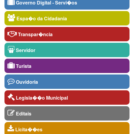
Governo Digital - Servi�os
Espa�o da Cidadania
Transpar�ncia
Servidor
Turista
Ouvidoria
Legisla��o Municipal
Editais
Licita��es